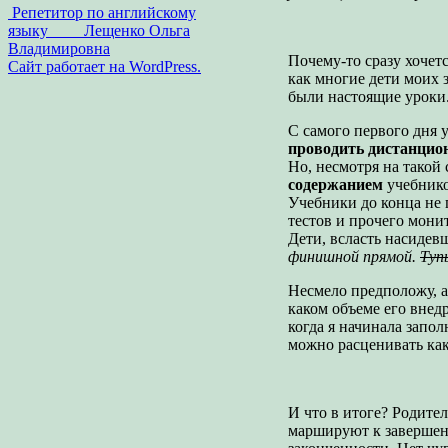
Репетитор по английскому
языку Лещенко Ольга
Владимировна
Почему-то сразу хочетс
Сайт работает на WordPress.
как многие дети моих 
были настоящие уроки
С самого первого дня 
проводить дистанцио
Но, несмотря на такой
содержанием
учебнико
Учебники до конца не 
тестов и прочего мони
Дети, всласть насидевш
финишной прямой.
Туп
Несмело предположу, а
каком объеме его внед
когда я начинала запол
можно расценивать ка
И что в итоге? Родител
маршируют к завершени