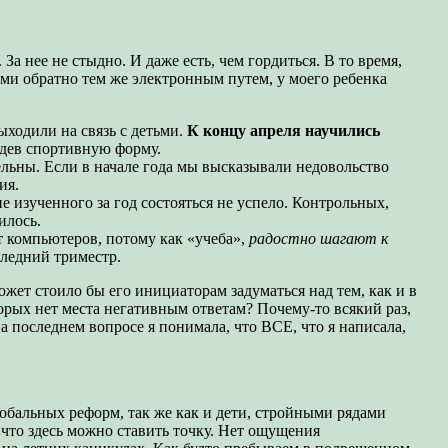
За нее не стыдно. И даже есть, чем гордиться. В то время,
ми обратно тем же электронным путем, у моего ребенка
ыходили на связь с детьми.
К концу апреля научились
адев спортивную форму.
ельны. Если в начале года мы высказывали недовольство
ия.
 изученного за год состояться не успело. Контрольных,
илось.
от компьютеров, потому как «учеба»,
радостно шагают к
следний триместр.
жет стоило бы его инициаторам задуматься над тем, как и в
торых нет места негативным ответам? Почему-то всякий раз,
на последнем вопросе я понимала, что ВСЕ, что я написала,
глобальных реформ, так же как и дети, стройными рядами
что здесь можно ставить точку. Нет ощущения