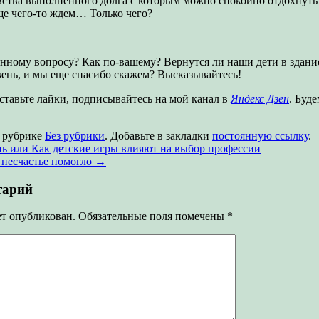
вства выполненного долга с которым можно спокойно отдохнуть
еще чего-то ждем… Только чего?
анному вопросу? Как по-вашему? Вернутся ли наши дети в здан
ень, и мы еще спасибо скажем? Высказывайтесь!
тавьте лайки, подписывайтесь на мой канал в
Яндекс Дзен
. Буд
в рубрике
Без рубрики
. Добавьте в закладки
постоянную ссылку
.
ь или Как детские игры влияют на выбор профессии
а несчастье помогло
→
тарий
ет опубликован.
Обязательные поля помечены
*