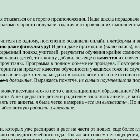
я отказаться от второго предположения. Наша школа порадовала. 
знакомых просто получали задания и отправляли их выполненны
.
учителя по одному, постепенно осваивали онлайн платформы и в
нно даже физкультуру!
И дети даже приходили (включались), н
 серьезный подход учителей, результаты обучения крайне сомнит
в наших детей, то к концу добавилось еще и
качество
их изучен
прочитаны. Программа в полном объеме не пройдена. Повторение
торинга на предмет качества обученности учащихся тоже не случ
ись в четырех стенах, когда их в кои-то веки никто не отгонял 
ые
и довольные.
Выражаясь помягче,
не сильно поумневшие
за по
 может все-таки что-то не то с дистанционным образованием? Мо
рять? А не предлагать детям и родителям заполнять анкеты, в ко
нять эти анкеты, я была четко намерена «
все им высказать
». Но 
к абсолютную
радость и ликование.
и, которых уже распирает и рвет на части от новых, еще более 
ю очередного учебного года. Только вот совсем нет ощущения, 