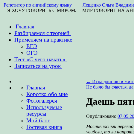
Репетитор по английскому языку Лещенко Ольга Владими
Я ХОЧУ ГОВОРИТЬ С МИРОМ. МИР ГОВОРИТ НА А
Перейти
Главная
к
Разбираемся с теорией
содержимому
Применяем на практике
ЕГЭ
ОГЭ
Тест «С чего начать»
Записаться на урок
←
Игра длиною в жизн
Главная
Не было бы счастья, д
Коротко обо мне
Даешь пяти
Фотогалерея
Используемые
ресурсы
Опубликовано
07.05.2
Мой блог
Молниеносный перевод 
Гостевая книга
увидели, то ли напрот