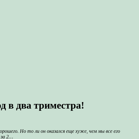
д в два триместра!
рошего. Но то ли он оказался еще хуже, чем мы все его
 за 2…