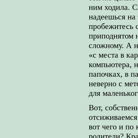
ним ходила. С
надеешься на 
пробежитесь 
приподнятом н
сложному. А н
«с места в ка
компьютера, н
папочках, в п
неверно с мет
для маленьког
Вот, собствен
отсиживаемся 
вот чего и по
родители? Кр